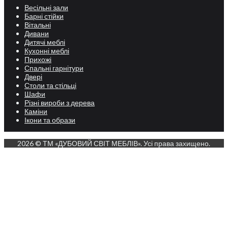
Весільні зали
Барні стійки
Вітальні
Дивани
Дитячі меблі
Кухонні меблі
Прихожі
Спальні гарнітури
Двері
Столи та стільці
Шафи
Різні вироби з дерева
Каміни
Ікони та образи
2026 © ТМ «ДУБОВИЙ СВІТ МЕБЛІВ». Усі права захищено.