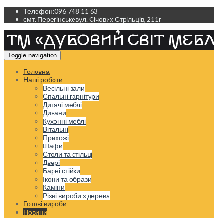
Телефон:
096 748 11 63
смт. Перегінське
вул. Січових Стрільців, 211г
Toggle navigation
Головна
Наші роботи
Весільні зали
Спальні гарнітури
Дитячі меблі
Дивани
Кухонні меблі
Вітальні
Прихожі
Шафи
Столи та стільці
Двері
Барні стійки
Ікони та образи
Каміни
Різні вироби з дерева
Готові вироби
Новини