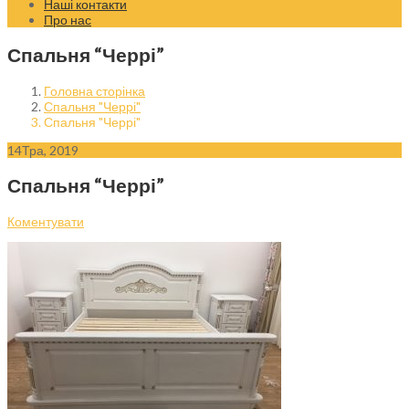
Наші контакти
Про нас
Спальня “Черрі”
Головна сторінка
Спальня "Черрі"
Спальня "Черрі"
14
Тра, 2019
Спальня “Черрі”
Коментувати