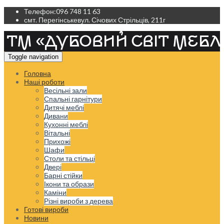
Телефон:
096 748 11 63
смт. Перегінське
вул. Січових Стрільців, 211г
Toggle navigation
Головна
Наші роботи
Весільні зали
Спальні гарнітури
Дитячі меблі
Дивани
Кухонні меблі
Вітальні
Прихожі
Шафи
Столи та стільці
Двері
Барні стійки
Ікони та образи
Каміни
Різні вироби з дерева
Готові вироби
Новини