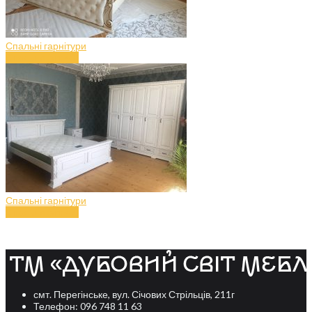
Спальні гарнітури
Спальня (art.48)
Спальні гарнітури
Спальня (art.47)
смт. Перегінське, вул. Січових Стрільців, 211г
Телефон: 096 748 11 63