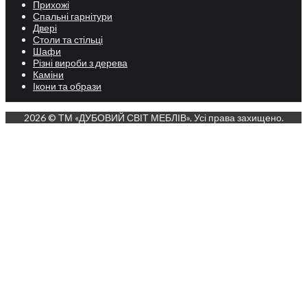
Прихожі
Спальні гарнітури
Двері
Столи та стільці
Шафи
Різні вироби з дерева
Каміни
Ікони та образи
2026 © ТМ «ДУБОВИЙ СВІТ МЕБЛІВ». Усі права захищено.