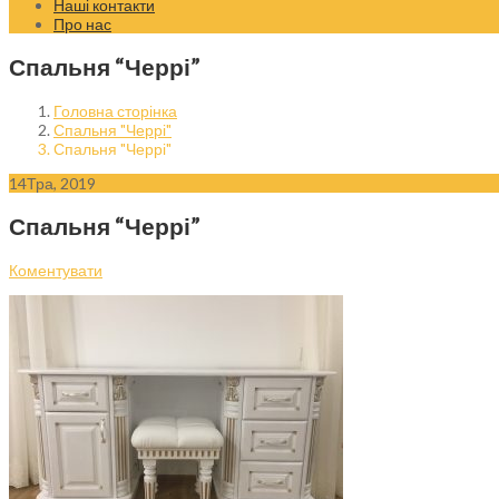
Наші контакти
Про нас
Спальня “Черрі”
Головна сторінка
Спальня "Черрі"
Спальня "Черрі"
14
Тра, 2019
Спальня “Черрі”
Коментувати