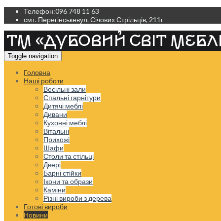
Телефон:
096 748 11 63
смт. Перегінське
вул. Січових Стрільців, 211г
Toggle navigation
Головна
Наші роботи
Весільні зали
Спальні гарнітури
Дитячі меблі
Дивани
Кухонні меблі
Вітальні
Прихожі
Шафи
Столи та стільці
Двері
Барні стійки
Ікони та образи
Каміни
Різні вироби з дерева
Готові вироби
Новини