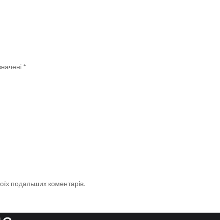
значені
*
 моїх подальших коментарів.