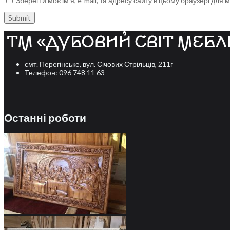
Зберегти моє ім'я, e-mail, та адресу сайту в цьому браузері для
смт. Перегінське, вул. Січових Стрільців, 211г
Телефон: 096 748 11 63
Останні роботи