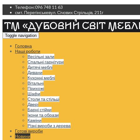
Телефон:
096 748 11 63
смт. Перегінське
вул. Січових Стрільців, 211г
Toggle navigation
Головна
Наші роботи
Весільні зали
Спальні гарнітури
Дитячі меблі
Дивани
Кухонні меблі
Вітальні
Прихожі
Шафи
Столи та стільці
Двері
Барні стійки
Ікони та образи
Каміни
Різні вироби з дерева
Готові вироби
Новини