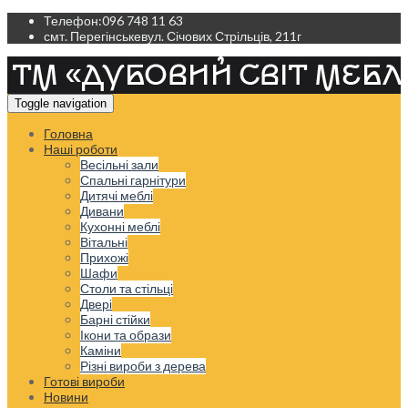
Телефон:
096 748 11 63
смт. Перегінське
вул. Січових Стрільців, 211г
Toggle navigation
Головна
Наші роботи
Весільні зали
Спальні гарнітури
Дитячі меблі
Дивани
Кухонні меблі
Вітальні
Прихожі
Шафи
Столи та стільці
Двері
Барні стійки
Ікони та образи
Каміни
Різні вироби з дерева
Готові вироби
Новини