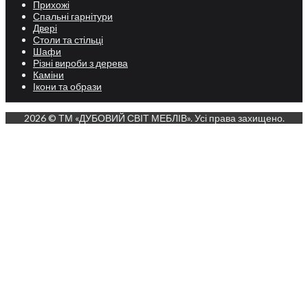
Прихожі
Спальні гарнітури
Двері
Столи та стільці
Шафи
Різні вироби з дерева
Каміни
Ікони та образи
2026 © ТМ «ДУБОВИЙ СВІТ МЕБЛІВ». Усі права захищено.