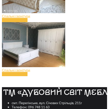
Спальні гарнітури
Спальня (art.48)
Спальні гарнітури
Спальня (art.47)
смт. Перегінське, вул. Січових Стрільців, 211г
Телефон: 096 748 11 63