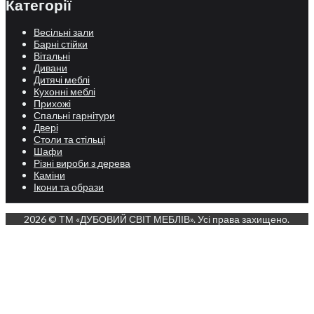
Категорії
Весільні зали
Барні стійки
Вітальні
Дивани
Дитячі меблі
Кухонні меблі
Прихожі
Спальні гарнітури
Двері
Столи та стільці
Шафи
Різні вироби з дерева
Каміни
Ікони та образи
2026 © ТМ «ДУБОВИЙ СВІТ МЕБЛІВ». Усі права захищено.