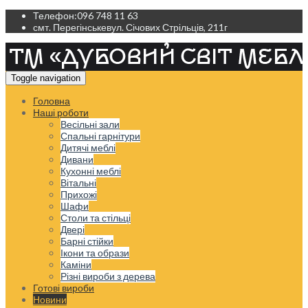
Телефон:
096 748 11 63
смт. Перегінське
вул. Січових Стрільців, 211г
Toggle navigation
Головна
Наші роботи
Весільні зали
Спальні гарнітури
Дитячі меблі
Дивани
Кухонні меблі
Вітальні
Прихожі
Шафи
Столи та стільці
Двері
Барні стійки
Ікони та образи
Каміни
Різні вироби з дерева
Готові вироби
Новини