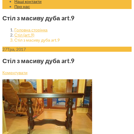
Наші контакти
Про нас
Стіл з масиву дуба art.9
Головна сторінка
Стіл (art.9)
Стіл з масиву дуба art.9
27
Тра, 2017
Стіл з масиву дуба art.9
Коментувати