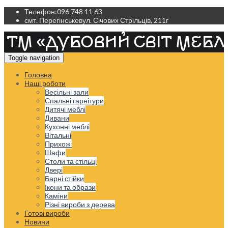
Телефон:
096 748 11 63
смт. Перегінське
вул. Січових Стрільців, 211г
Toggle navigation
Головна
Наші роботи
Весільні зали
Спальні гарнітури
Дитячі меблі
Дивани
Кухонні меблі
Вітальні
Прихожі
Шафи
Столи та стільці
Двері
Барні стійки
Ікони та образи
Каміни
Різні вироби з дерева
Готові вироби
Новини