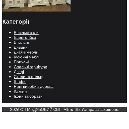
Категорії
Весільні зали
Барні стійки
Вітальні
Дивани
Дитячі меблі
Кухонні меблі
Прихожі
Спальні гарнітури
Двері
Столи та стільці
Шафи
Різні вироби з дерева
Каміни
Ікони та образи
2026 © ТМ «ДУБОВИЙ СВІТ МЕБЛІВ». Усі права захищено.