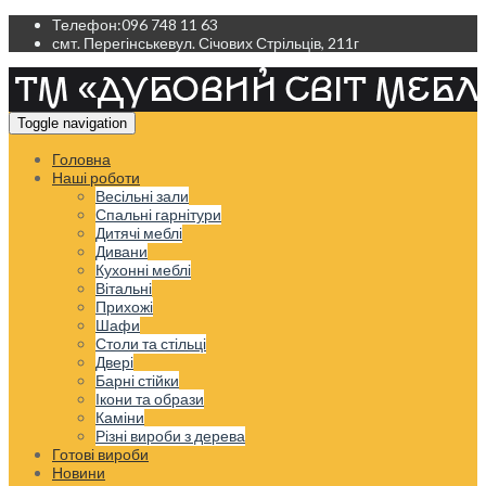
Телефон:
096 748 11 63
смт. Перегінське
вул. Січових Стрільців, 211г
Toggle navigation
Головна
Наші роботи
Весільні зали
Спальні гарнітури
Дитячі меблі
Дивани
Кухонні меблі
Вітальні
Прихожі
Шафи
Столи та стільці
Двері
Барні стійки
Ікони та образи
Каміни
Різні вироби з дерева
Готові вироби
Новини