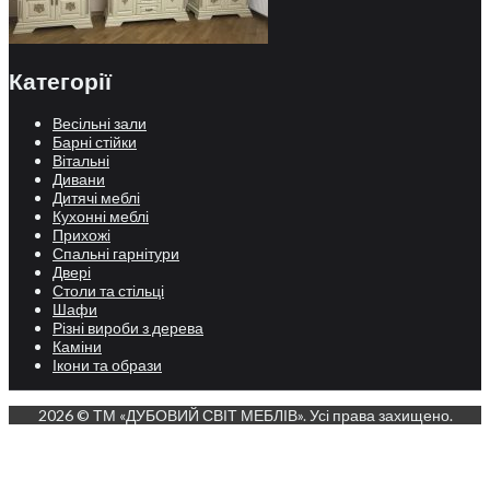
Категорії
Весільні зали
Барні стійки
Вітальні
Дивани
Дитячі меблі
Кухонні меблі
Прихожі
Спальні гарнітури
Двері
Столи та стільці
Шафи
Різні вироби з дерева
Каміни
Ікони та образи
2026 © ТМ «ДУБОВИЙ СВІТ МЕБЛІВ». Усі права захищено.