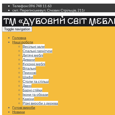
Телефон:
096 748 11 63
смт. Перегінське
вул. Січових Стрільців, 211г
Toggle navigation
Головна
Наші роботи
Весільні зали
Спальні гарнітури
Дитячі меблі
Дивани
Кухонні меблі
Вітальні
Прихожі
Шафи
Столи та стільці
Двері
Барні стійки
Ікони та образи
Каміни
Різні вироби з дерева
Готові вироби
Новини