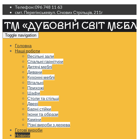
Телефон:
096 748 11 63
смт. Перегінське
вул. Січових Стрільців, 211г
Toggle navigation
Головна
Наші роботи
Весільні зали
Спальні гарнітури
Дитячі меблі
Дивани
Кухонні меблі
Вітальні
Прихожі
Шафи
Столи та стільці
Двері
Барні стійки
Ікони та образи
Каміни
Різні вироби з дерева
Готові вироби
Новини