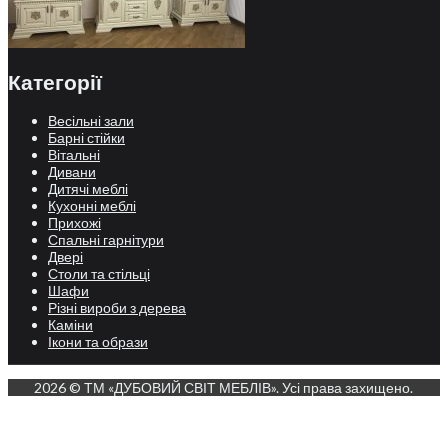
Категорії
Весільні зали
Барні стійки
Вітальні
Дивани
Дитячі меблі
Кухонні меблі
Прихожі
Спальні гарнітури
Двері
Столи та стільці
Шафи
Різні вироби з дерева
Каміни
Ікони та образи
2026 © ТМ «ДУБОВИЙ СВІТ МЕБЛІВ». Усі права захищено.