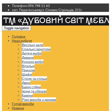
Телефон:
096 748 11 63
смт. Перегінське
вул. Січових Стрільців, 211г
Toggle navigation
Головна
Наші роботи
Весільні зали
Спальні гарнітури
Дитячі меблі
Дивани
Кухонні меблі
Вітальні
Прихожі
Шафи
Столи та стільці
Двері
Барні стійки
Ікони та образи
Каміни
Різні вироби з дерева
Готові вироби
Новини