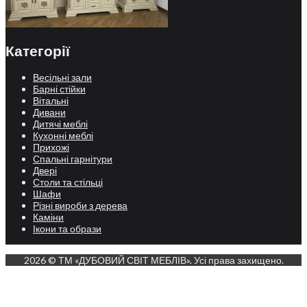
Категорії
Весільні зали
Барні стійки
Вітальні
Дивани
Дитячі меблі
Кухонні меблі
Прихожі
Спальні гарнітури
Двері
Столи та стільці
Шафи
Різні вироби з дерева
Каміни
Ікони та образи
2026 © ТМ «ДУБОВИЙ СВІТ МЕБЛІВ». Усі права захищено.