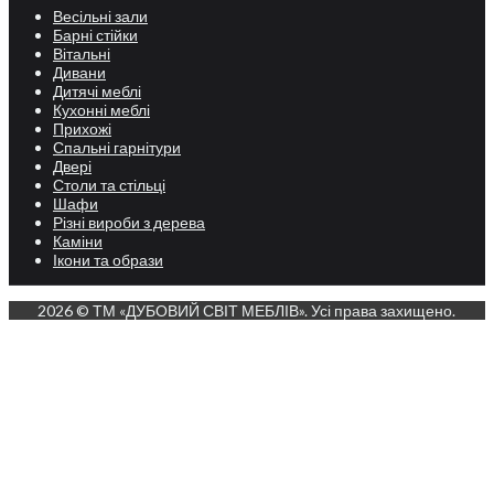
Весільні зали
Барні стійки
Вітальні
Дивани
Дитячі меблі
Кухонні меблі
Прихожі
Спальні гарнітури
Двері
Столи та стільці
Шафи
Різні вироби з дерева
Каміни
Ікони та образи
2026 © ТМ «ДУБОВИЙ СВІТ МЕБЛІВ». Усі права захищено.