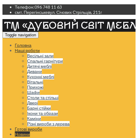
Телефон:
096 748 11 63
смт. Перегінське
вул. Січових Стрільців, 211г
Toggle navigation
Головна
Наші роботи
Весільні зали
Спальні гарнітури
Дитячі меблі
Дивани
Кухонні меблі
Вітальні
Прихожі
Шафи
Столи та стільці
Двері
Барні стійки
Ікони та образи
Каміни
Різні вироби з дерева
Готові вироби
Новини