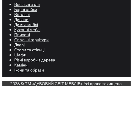
Весільні зали
Барні стійки
Вітальні
Дивани
Дитячі меблі
Кухонні меблі
Прихожі
Спальні гарнітури
Двері
Столи та стільці
Шафи
Різні вироби з дерева
Каміни
Ікони та образи
2026 © ТМ «ДУБОВИЙ СВІТ МЕБЛІВ». Усі права захищено.