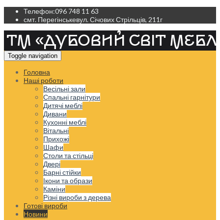
Телефон:
096 748 11 63
смт. Перегінське
вул. Січових Стрільців, 211г
Toggle navigation
Головна
Наші роботи
Весільні зали
Спальні гарнітури
Дитячі меблі
Дивани
Кухонні меблі
Вітальні
Прихожі
Шафи
Столи та стільці
Двері
Барні стійки
Ікони та образи
Каміни
Різні вироби з дерева
Готові вироби
Новини