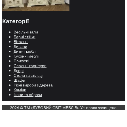
Категорії
Весільні зали
Барні стійки
Вітальні
Дивани
Дитячі меблі
Кухонні меблі
Прихожі
Спальні гарнітури
Двері
Столи та стільці
Шафи
Різні вироби з дерева
Каміни
Ікони та образи
2026 © ТМ «ДУБОВИЙ СВІТ МЕБЛІВ». Усі права захищено.