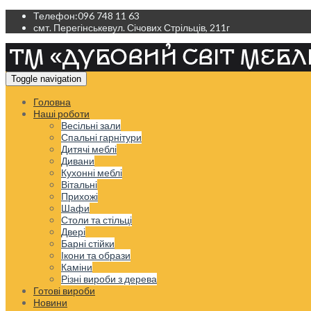
Телефон:
096 748 11 63
смт. Перегінське
вул. Січових Стрільців, 211г
Toggle navigation
Головна
Наші роботи
Весільні зали
Спальні гарнітури
Дитячі меблі
Дивани
Кухонні меблі
Вітальні
Прихожі
Шафи
Столи та стільці
Двері
Барні стійки
Ікони та образи
Каміни
Різні вироби з дерева
Готові вироби
Новини