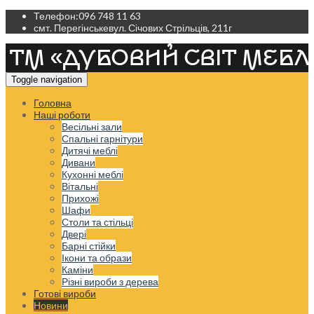
Телефон:
096 748 11 63
смт. Перегінське
вул. Січових Стрільців, 211г
Toggle navigation
Головна
Наші роботи
Весільні зали
Спальні гарнітури
Дитячі меблі
Дивани
Кухонні меблі
Вітальні
Прихожі
Шафи
Столи та стільці
Двері
Барні стійки
Ікони та образи
Каміни
Різні вироби з дерева
Готові вироби
Новини