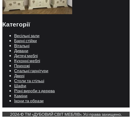
Категорії
Весільні зали
Барні стійки
Вітальні
Дивани
Дитячі меблі
Кухонні меблі
Прихожі
Спальні гарнітури
Двері
Столи та стільці
Шафи
Різні вироби з дерева
Каміни
Ікони та образи
2026 © ТМ «ДУБОВИЙ СВІТ МЕБЛІВ». Усі права захищено.