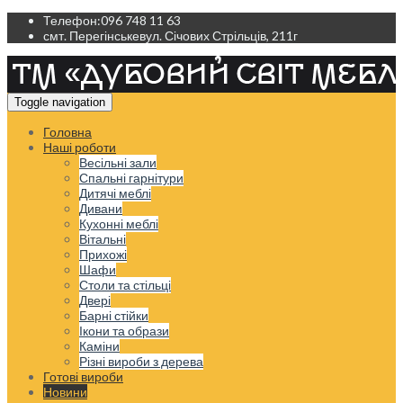
Телефон:
096 748 11 63
смт. Перегінське
вул. Січових Стрільців, 211г
Toggle navigation
Головна
Наші роботи
Весільні зали
Спальні гарнітури
Дитячі меблі
Дивани
Кухонні меблі
Вітальні
Прихожі
Шафи
Столи та стільці
Двері
Барні стійки
Ікони та образи
Каміни
Різні вироби з дерева
Готові вироби
Новини