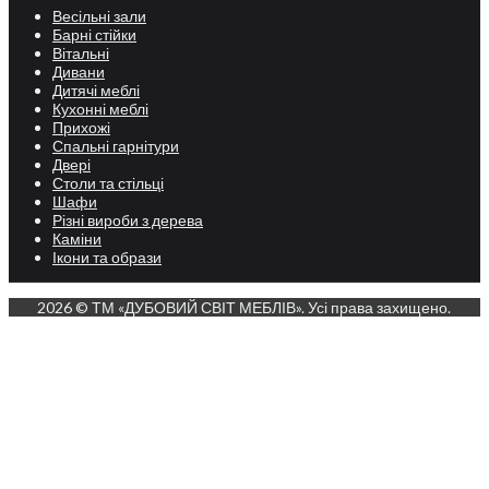
Весільні зали
Барні стійки
Вітальні
Дивани
Дитячі меблі
Кухонні меблі
Прихожі
Спальні гарнітури
Двері
Столи та стільці
Шафи
Різні вироби з дерева
Каміни
Ікони та образи
2026 © ТМ «ДУБОВИЙ СВІТ МЕБЛІВ». Усі права захищено.