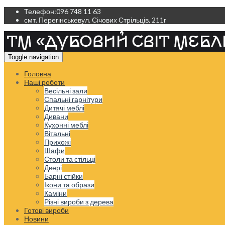
Телефон:
096 748 11 63
смт. Перегінське
вул. Січових Стрільців, 211г
Toggle navigation
Головна
Наші роботи
Весільні зали
Спальні гарнітури
Дитячі меблі
Дивани
Кухонні меблі
Вітальні
Прихожі
Шафи
Столи та стільці
Двері
Барні стійки
Ікони та образи
Каміни
Різні вироби з дерева
Готові вироби
Новини