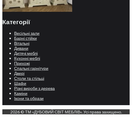
Категорії
Весільні зали
Барні стійки
Вітальні
Дивани
Дитячі меблі
Кухонні меблі
Прихожі
Спальні гарнітури
Двері
Столи та стільці
Шафи
Різні вироби з дерева
Каміни
Ікони та образи
2026 © ТМ «ДУБОВИЙ СВІТ МЕБЛІВ». Усі права захищено.