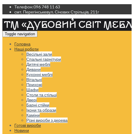
Телефон:
096 748 11 63
смт. Перегінське
вул. Січових Стрільців, 211г
Toggle navigation
Головна
Наші роботи
Весільні зали
Спальні гарнітури
Дитячі меблі
Дивани
Кухонні меблі
Вітальні
Прихожі
Шафи
Столи та стільці
Двері
Барні стійки
Ікони та образи
Каміни
Різні вироби з дерева
Готові вироби
Новини