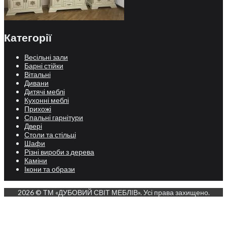
Категорії
Весільні зали
Барні стійки
Вітальні
Дивани
Дитячі меблі
Кухонні меблі
Прихожі
Спальні гарнітури
Двері
Столи та стільці
Шафи
Різні вироби з дерева
Каміни
Ікони та образи
2026 © ТМ «ДУБОВИЙ СВІТ МЕБЛІВ». Усі права захищено.