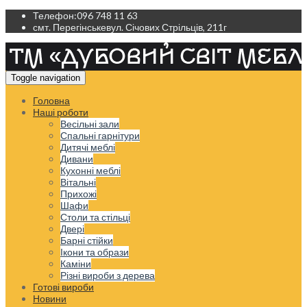
Телефон:
096 748 11 63
смт. Перегінське
вул. Січових Стрільців, 211г
Toggle navigation
Головна
Наші роботи
Весільні зали
Спальні гарнітури
Дитячі меблі
Дивани
Кухонні меблі
Вітальні
Прихожі
Шафи
Столи та стільці
Двері
Барні стійки
Ікони та образи
Каміни
Різні вироби з дерева
Готові вироби
Новини