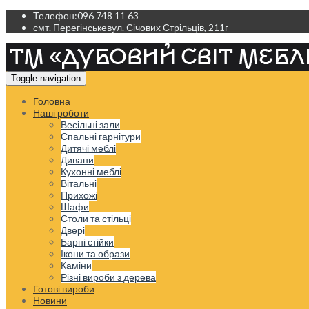
Телефон:
096 748 11 63
смт. Перегінське
вул. Січових Стрільців, 211г
Toggle navigation
Головна
Наші роботи
Весільні зали
Спальні гарнітури
Дитячі меблі
Дивани
Кухонні меблі
Вітальні
Прихожі
Шафи
Столи та стільці
Двері
Барні стійки
Ікони та образи
Каміни
Різні вироби з дерева
Готові вироби
Новини