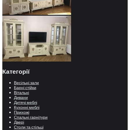
Категорії
Весільні зали
Барні стійки
Вітальні
Дивани
Дитячі меблі
Кухонні меблі
Прихожі
Спальні гарнітури
Двері
Столи та стільці