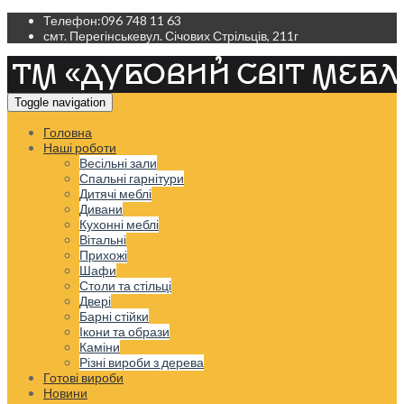
Телефон:
096 748 11 63
смт. Перегінське
вул. Січових Стрільців, 211г
Toggle navigation
Головна
Наші роботи
Весільні зали
Спальні гарнітури
Дитячі меблі
Дивани
Кухонні меблі
Вітальні
Прихожі
Шафи
Столи та стільці
Двері
Барні стійки
Ікони та образи
Каміни
Різні вироби з дерева
Готові вироби
Новини