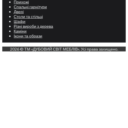
Прихожі
Спальні гарнітури
Двері
Столи та стільці
Шафи
Різні вироби з дерева
Каміни
Ікони та образи
2026 © ТМ «ДУБОВИЙ СВІТ МЕБЛІВ». Усі права захищено.