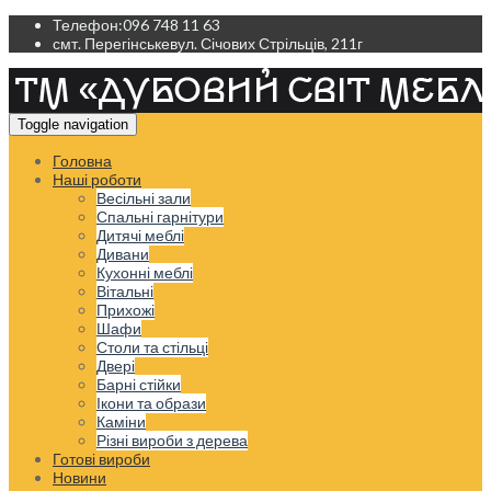
Телефон:
096 748 11 63
смт. Перегінське
вул. Січових Стрільців, 211г
Toggle navigation
Головна
Наші роботи
Весільні зали
Спальні гарнітури
Дитячі меблі
Дивани
Кухонні меблі
Вітальні
Прихожі
Шафи
Столи та стільці
Двері
Барні стійки
Ікони та образи
Каміни
Різні вироби з дерева
Готові вироби
Новини