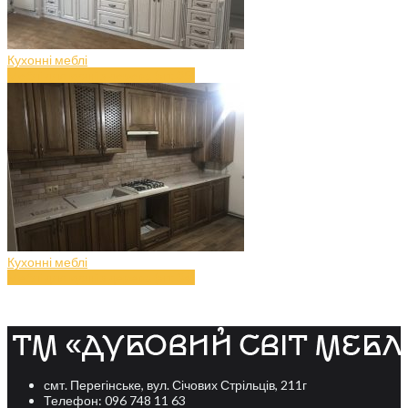
Кухонні меблі
Меблі для кухні з дерева (art.35)
Кухонні меблі
Меблі для кухні з дерева (art.34)
смт. Перегінське, вул. Січових Стрільців, 211г
Телефон: 096 748 11 63