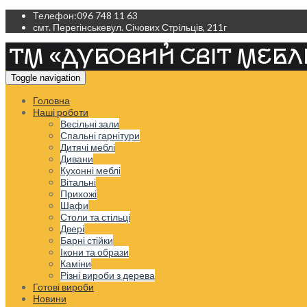
Телефон:
096 748 11 63
смт. Перегінське
вул. Січових Стрільців, 211г
Toggle navigation
Головна
Наші роботи
Весільні зали
Спальні гарнітури
Дитячі меблі
Дивани
Кухонні меблі
Вітальні
Прихожі
Шафи
Столи та стільці
Двері
Барні стійки
Ікони та образи
Каміни
Різні вироби з дерева
Готові вироби
Новини