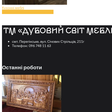
Кухонні меблі
Меблі для кухні з дерева (art.34)
смт. Перегінське, вул. Січових Стрільців, 211г
Телефон: 096 748 11 63
Останні роботи